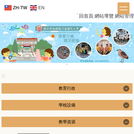
跳
ZH-TW
EN
到
:::
回首頁
網站導覽
網站管理
主
要
內
容
區
:::
:::
教育行政
教育行政
學校設備
學校設備
教學資源
校務行政系統