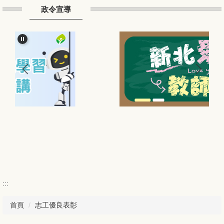
教學資源
政令宣導
新北市公務雲
場地租借資訊
單一認證入口
設備報修系統
新北親師生平台
本校重要行事
扶助教學(生)
本校校本課程
扶助教學(師)
公開授課專區
植物蝴蝶辨識王題庫
學輔專區
兒童文化館
家庭教育專區
數位學習影音網
環境教育專區
課程計畫專區
防災專區
:::
新北課程備查資源網
公職人員利益衝突迴避身分揭露專區
首頁
志工優良表彰
電腦課程網站
校外人士協助教學或活動專區