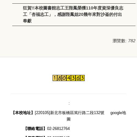
教育部磨課師平臺
狂賀!!本校圖書館志工王陛鳳榮獲110年度資深優良志
會計資訊公告專區
工「杏福志工」，感謝陛鳳姐20幾年來對沙崙的付出
奉獻
校園場所開放實施要點
瀏覽數:
782
::
:
【
本校地址】
[220105]新北市板橋區篤行路二段132號
google地
圖
【聯絡電話】
02-26812764