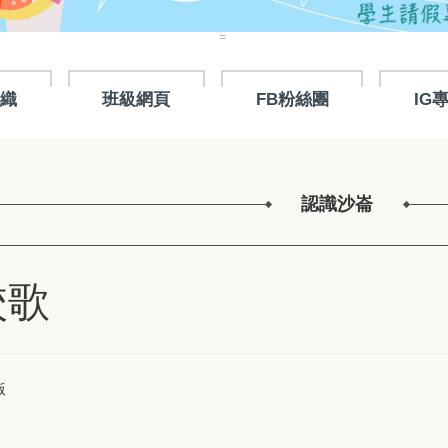
:::
組織
班級網頁
FB粉絲團
IG
認識沙崙
校歌
版