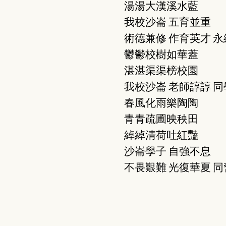
湯湯大漢溪水藍
我校沙崙
五育並重
術德兼修
作育英才
永
鬱鬱校樹如華蓋
湛湛渠渠榜校園
我校沙崙
老師諄諄
同
春風化雨樂陶陶
青青疏圃映秧田
綽綽清荷吐紅豔
沙崙學子
自強不息
不畏艱難
光復華夏
同