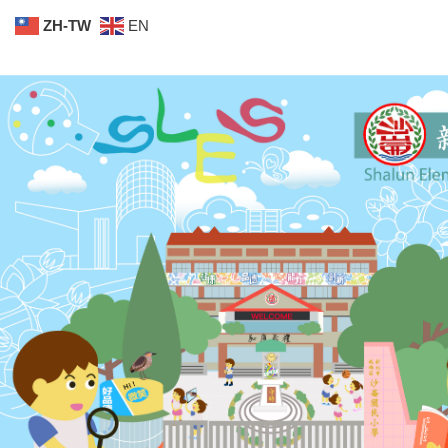
跳
ZH-TW
EN
到
主
要
內
容
區