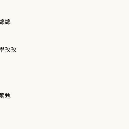
綿綿
學孜孜
奮勉