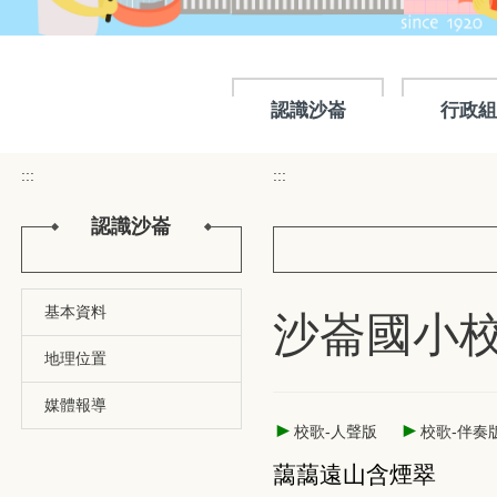
認識沙崙
行政
:::
:::
認識沙崙
基本資料
沙崙國小
地理位置
媒體報導
►
►
校歌-人聲版
校歌-伴奏
藹藹遠山含煙翠